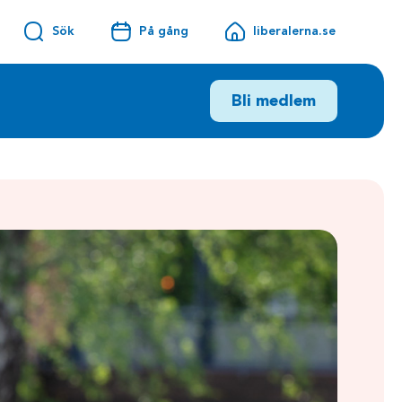
Sök
På gång
liberalerna.se
Bli medlem