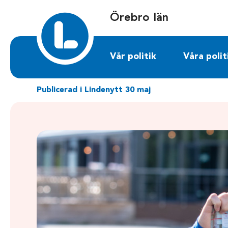
Sök på orebrolan.liberalerna.se
Örebro län
Vår politik
Våra polit
Publicerad i Lindenytt 30 maj