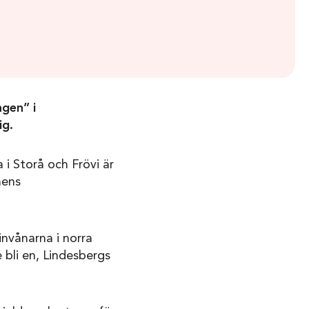
ngen” i
ig.
 i Storå och Frövi är
nens
invånarna i norra
 bli en, Lindesbergs