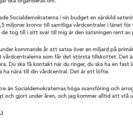
gar ska organiseras om.
de Socialdemokraterna i sin budget en särskild satsni
 miljoner kronor till samtliga vårdcentraler i länet fö
e tog till i sitt svar till mig är den satsningen rent av 
under kommande år att satsa över en miljard på primär
 vårdcentralerna som får det största tillskottet. Det 
ra. Du ska få kontakt när du ringer, du ska ha en fast 
 ha nära till din vårdcentral. Det är ett löfte.
tre än Socialdemokraternas höga svansföring och arrog
t och gjort under åren, och jag kommer alltid att stå up
L)