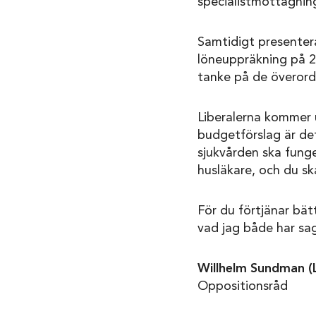
specialistmottagnin
Samtidigt presentera
löneuppräkning på 2,5
tanke på de överord d
Liberalerna kommer 
budgetförslag är det
sjukvården ska funge
husläkare, och du ska
För du förtjänar bät
vad jag både har sag
Willhelm Sundman (
Oppositionsråd