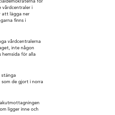
cialdemokraterna för
 vårdcentraler i
 att lägga ner
garna finns i
änga vårdcentralerna
laget, inte någon
 hemsida för alla
t stänga
 som de gjort i norra
å akutmottagningen
som ligger inne och