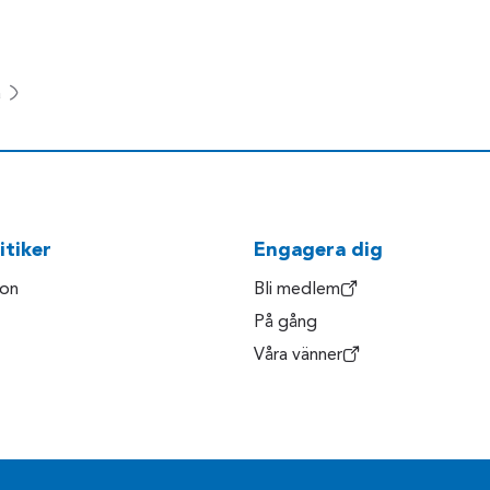
a
itiker
Engagera dig
son
Bli medlem
På gång
Våra vänner