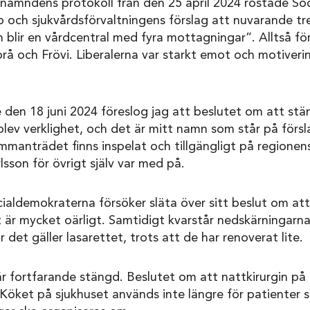
snämndens protokoll från den 25 april 2024 röstade So
och sjukvårdsförvaltningens förslag att nuvarande tre
lir en vårdcentral med fyra mottagningar”. Alltså för
orå och Frövi. Liberalerna var starkt emot och motiverin
 den 18 juni 2024 föreslog jag att beslutet om att st
blev verklighet, och det är mitt namn som står på förs
manträdet finns inspelat och tillgängligt på regionens
lsson för övrigt själv var med på.
ialdemokraterna försöker släta över sitt beslut om at
 är mycket oärligt. Samtidigt kvarstår nedskärningarna
är det gäller lasarettet, trots att de har renoverat lite.
är fortfarande stängd. Beslutet om att nattkirurgin p
. Köket på sjukhuset används inte längre för patienter 