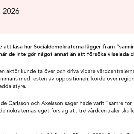
i 2026
e att läsa hur Socialdemokraterna lägger fram ”sanni
 när de inte gör något annat än att försöka vilseleda d
 en aktör kunde ta över och driva vidare vårdcentralerna
lsammans med resten av oppositionen, körde över regio
edda styre.
de Carlsson och Axelsson säger hade varit ”sämre för 
ldemokraternas eget förslag att tre vårdcentraler skulle