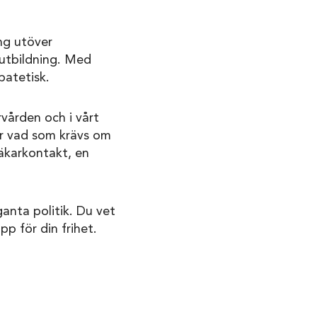
ng utöver
r utbildning. Med
patetisk.
vården och i vårt
är vad som krävs om
läkarkontakt, en
anta politik. Du vet
p för din frihet.