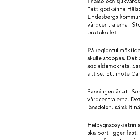
I hälso och sjukvård
”att godkänna Hälso 
Lindesbergs kommun b
vårdcentralerna i St
protokollet.
På regionfullmäktige
skulle stoppas. Det 
socialdemokrats. Sam
att se. Ett möte Car
Sanningen är att Soc
vårdcentralerna. Det
länsdelen, särskilt n
Heldygnspsykiatrin 
ska bort ligger fast