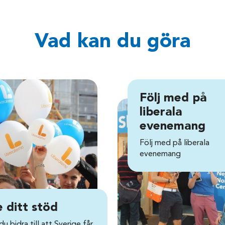
Vad kan du göra
Följ med på
liberala
evenemang
Följ med på liberala
evenemang
 ditt stöd
 du bidra till att Sverige får