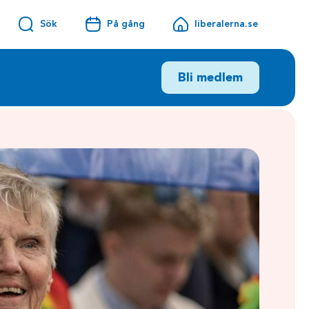
Sök
På gång
liberalerna.se
Bli medlem