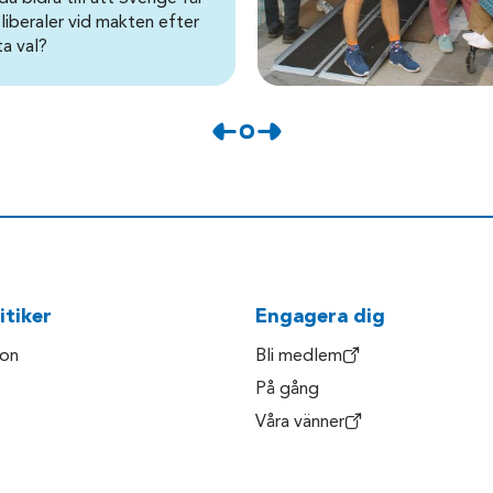
 liberaler vid makten efter
ta val?
itiker
Engagera dig
son
Bli medlem
På gång
Våra vänner