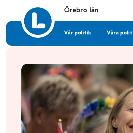
Sök på orebrolan.liberalerna.se
Örebro län
Vår politik
Våra polit