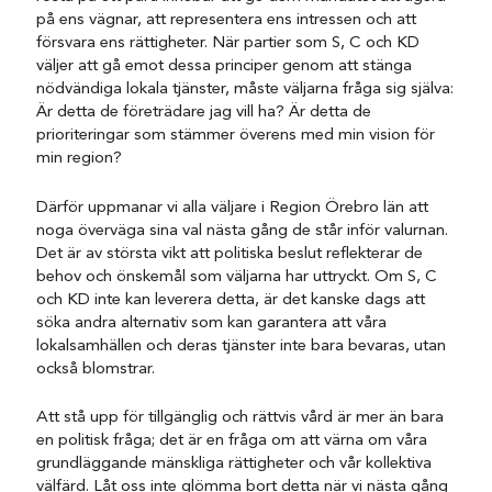
på ens vägnar, att representera ens intressen och att
försvara ens rättigheter. När partier som S, C och KD
väljer att gå emot dessa principer genom att stänga
nödvändiga lokala tjänster, måste väljarna fråga sig själva:
Är detta de företrädare jag vill ha? Är detta de
prioriteringar som stämmer överens med min vision för
min region?
Därför uppmanar vi alla väljare i Region Örebro län att
noga överväga sina val nästa gång de står inför valurnan.
Det är av största vikt att politiska beslut reflekterar de
behov och önskemål som väljarna har uttryckt. Om S, C
och KD inte kan leverera detta, är det kanske dags att
söka andra alternativ som kan garantera att våra
lokalsamhällen och deras tjänster inte bara bevaras, utan
också blomstrar.
Att stå upp för tillgänglig och rättvis vård är mer än bara
en politisk fråga; det är en fråga om att värna om våra
grundläggande mänskliga rättigheter och vår kollektiva
välfärd. Låt oss inte glömma bort detta när vi nästa gång