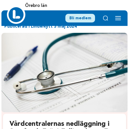
Örebro län
Bli medlem
Publicerad i LindeNytt 3 maj 2024
Vårdcentralernas nedläggning i