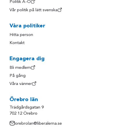
Politik A-Ö
Vår politik på lätt svenska
Våra politiker
Hitta person
Kontakt
Engagera dig
Bli medlem
På gång
Våra vänner
Örebro län
Trädgårdsgatan 9
702 12 Örebro
orebrolan@liberalerna.se