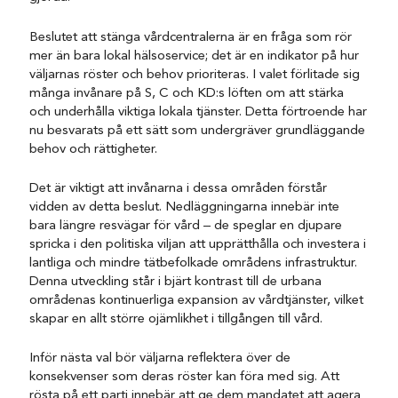
Beslutet att stänga vårdcentralerna är en fråga som rör
mer än bara lokal hälsoservice; det är en indikator på hur
väljarnas röster och behov prioriteras. I valet förlitade sig
många invånare på S, C och KD:s löften om att stärka
och underhålla viktiga lokala tjänster. Detta förtroende har
nu besvarats på ett sätt som undergräver grundläggande
behov och rättigheter.
Det är viktigt att invånarna i dessa områden förstår
vidden av detta beslut. Nedläggningarna innebär inte
bara längre resvägar för vård – de speglar en djupare
spricka i den politiska viljan att upprätthålla och investera i
lantliga och mindre tätbefolkade områdens infrastruktur.
Denna utveckling står i bjärt kontrast till de urbana
områdenas kontinuerliga expansion av vårdtjänster, vilket
skapar en allt större ojämlikhet i tillgången till vård.
Inför nästa val bör väljarna reflektera över de
konsekvenser som deras röster kan föra med sig. Att
rösta på ett parti innebär att ge dem mandatet att agera